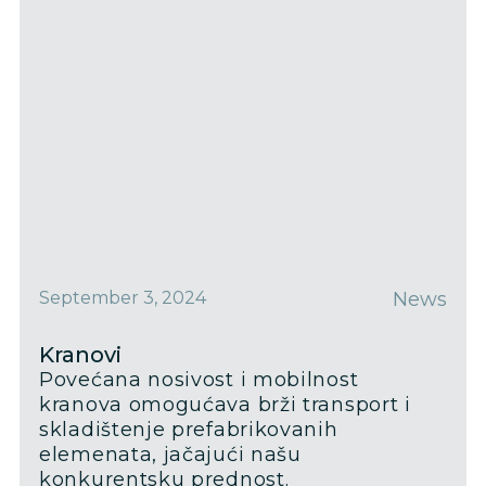
September 3, 2024
News
Kranovi
Povećana nosivost i mobilnost
kranova omogućava brži transport i
skladištenje prefabrikovanih
elemenata, jačajući našu
konkurentsku prednost.