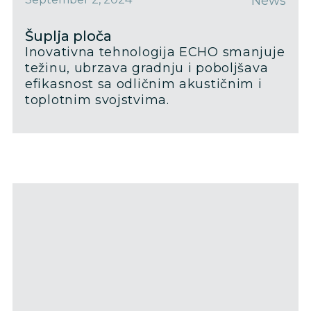
News
Šuplja ploča
Inovativna tehnologija ECHO smanjuje
težinu, ubrzava gradnju i poboljšava
efikasnost sa odličnim akustičnim i
toplotnim svojstvima.