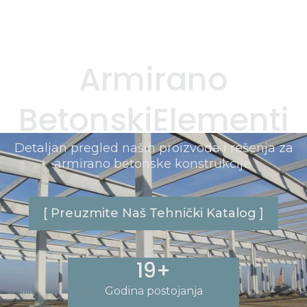
A
r
m
i
r
a
n
o
B
e
t
o
n
s
k
i
E
l
e
m
e
n
t
i
Detaljan pregled naših proizvoda i rešenja za
armirano betonske konstrukcije.
[ Preuzmite Naš Tehnički Katalog ]
19+
Godina postojanja