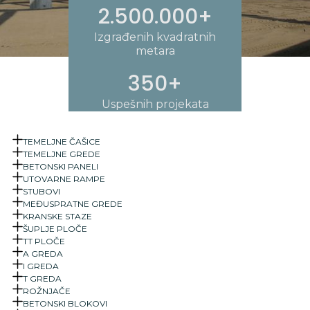
2.500.000+
Izgrađenih kvadratnih
metara
350+
Uspešnih projekata
TEMELJNE ČAŠICE
TEMELJNE GREDE
BETONSKI PANELI
UTOVARNE RAMPE
STUBOVI
MEĐUSPRATNE GREDE
KRANSKE STAZE
ŠUPLJE PLOČE
TT PLOČE
A GREDA
I GREDA
T GREDA
ROŽNJAČE
BETONSKI BLOKOVI