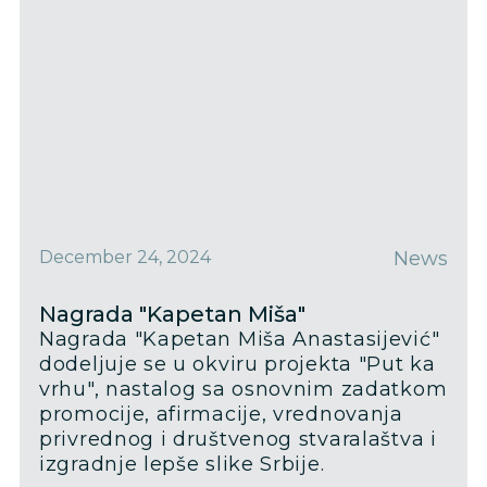
December 24, 2024
News
Nagrada "Kapetan Miša"
Na­gra­da "Ka­pe­tan Mi­ša Ana­sta­si­je­vić"
do­de­lju­je se u okvi­ru pro­jek­ta "Put ka
vr­hu", na­sta­log sa osnovnim zadatkom
promocije, afirmacije, vrednovanja
privrednog i društvenog stvaralaštva i
izgradnje lepše slike Srbije.