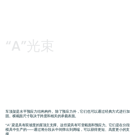
“A”
光束
车顶架是水平预应力结构构件。除了预应力外，它们也可以通过经典方式进行加
固。横截面尺寸取决于跨度和相关的承载表面。
“A” 梁是具有双坡度的屋顶主支撑。这些梁具有可变截面和预应力。它们是在分段
模具中生产的——通过将分段从中间弹出到两端，可以获得更短、高度更小的支
撑。