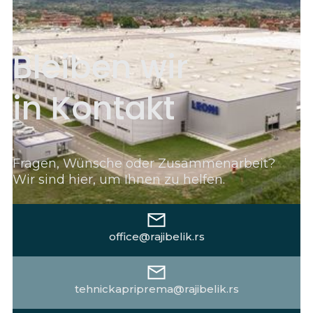
B
l
e
i
b
e
n
w
ir
i
n
K
o
n
t
a
k
t
Fragen, Wünsche oder Zusammenarbeit?
Wir sind hier, um Ihnen zu helfen.
office@rajibelik.rs
tehnickapriprema@rajibelik.rs